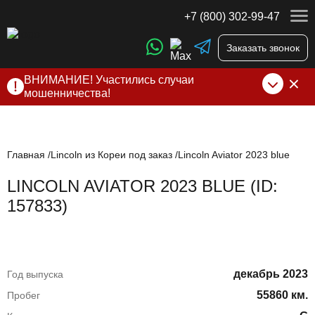
+7 (800) 302-99-47
Заказать звонок
ВНИМАНИЕ! Участились случаи
мошенничества!
Компания DSS Group принимает оплату за свои услуги
только по выставленному счету на Т-банк от ИП
Алексеевских С.В. При любых подозрениях, свяжитесь с
нами по официальным
контактам
, указанным в соц сетях
Главная
Lincoln из Кореи под заказ
Lincoln Aviator 2023 blue
и на сайте
LINCOLN AVIATOR 2023 BLUE (ID:
157833)
декабрь 2023
Год выпуска
55860 км.
Пробег