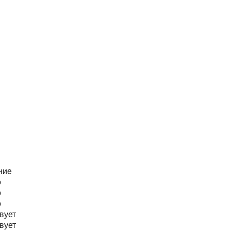
ние
о
о
о
вует
вует