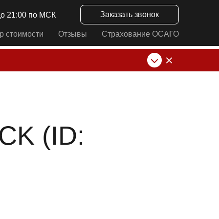
Заказать звонок
до 21:00 по МСК
р стоимости
Отзывы
Страхование ОСАГО
нк от ИП Алексеевских С.В. При любых
K (ID: