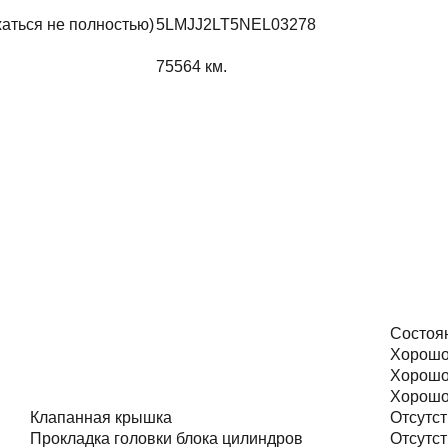
жаться не полностью)
5LMJJ2LT5NEL03278
75564
км.
Состоя
Хорош
Хорош
Хорош
Клапанная крышка
Отсутст
Прокладка головки блока цилиндров
Отсутст