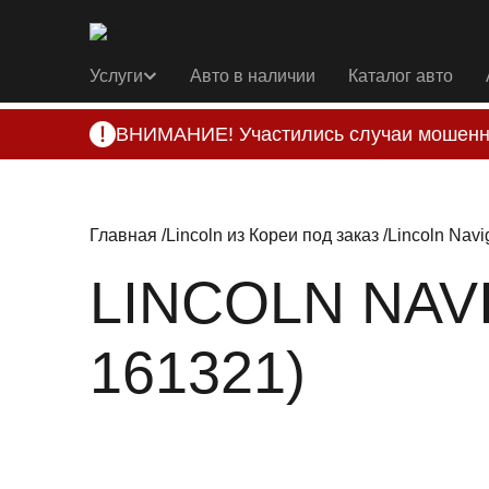
Услуги
Авто в наличии
Каталог авто
ВНИМАНИЕ! Участились случаи мошенн
Компания DSS Group принимает оплату за 
подозрениях, свяжитесь с нами по офици
Главная
Lincoln из Кореи под заказ
Lincoln Navi
LINCOLN NAVI
161321)