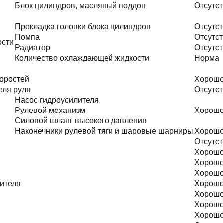
Блок цилиндров, масляный поддон
Отсутст
Прокладка головки блока цилиндров
Отсутст
Помпа
Отсутст
ости
Радиатор
Отсутст
Количество охлаждающей жидкости
Норма
оростей
Хорош
еля руля
Отсутст
Насос гидроусилителя
Рулевой механизм
Хорош
Силовой шланг высокого давления
Наконечники рулевой тяги и шаровые шарниры
Хорош
Отсутст
Хорош
Хорош
Хорош
тителя
Хорош
Хорош
Хорош
Хорош