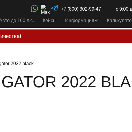
+7 (800) 302-99-47
с 9:00 
Авто до 160 л.с.
Кейсы
Информация
Калькулято
ичества!
свои услуги только по выставленному счету на Т-ба
альным
контактам
, указанным в соц сетях и на сайте
gator 2022 black
GATOR 2022 BLAC