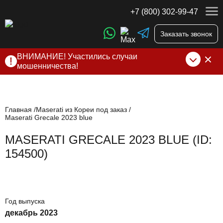
+7 (800) 302-99-47
Заказать звонок
ВНИМАНИЕ! Участились случаи
мошенничества!
Компания DSS Group принимает оплату за свои услуги
только по выставленному счету на Т-банк от ИП
Алексеевских С.В. При любых подозрениях, свяжитесь с
нами по официальным
контактам
, указанным в соц сетях
Главная
Maserati из Кореи под заказ
Maserati Grecale 2023 blue
и на сайте
MASERATI GRECALE 2023 BLUE (ID:
154500)
Год выпуска
декабрь 2023