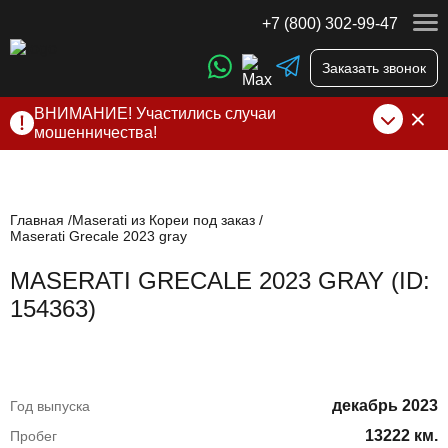
+7 (800) 302-99-47
Заказать звонок
ВНИМАНИЕ! Участились случаи
мошенничества!
Компания DSS Group принимает оплату за свои услуги
только по выставленному счету на Т-банк от ИП
Алексеевских С.В. При любых подозрениях, свяжитесь с
нами по официальным
контактам
, указанным в соц сетях
Главная
Maserati из Кореи под заказ
Maserati Grecale 2023 gray
и на сайте
MASERATI GRECALE 2023 GRAY (ID:
154363)
декабрь 2023
Год выпуска
13222 км.
Пробег