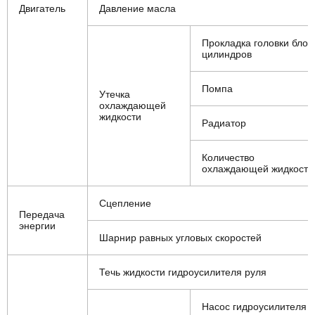
Двигатель
Давление масла
Прокладка головки блок
цилиндров
Помпа
Утечка
охлаждающей
жидкости
Радиатор
Количество
охлаждающей жидкости
Сцепление
Передача
энергии
Шарнир равных угловых скоростей
Течь жидкости гидроусилителя руля
Насос гидроусилителя