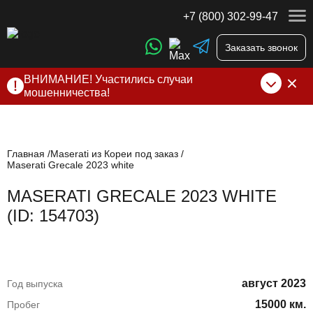
+7 (800) 302-99-47
Заказать звонок
ВНИМАНИЕ! Участились случаи
мошенничества!
Компания DSS Group принимает оплату за свои услуги
только по выставленному счету на Т-банк от ИП
Алексеевских С.В. При любых подозрениях, свяжитесь с
нами по официальным
контактам
, указанным в соц сетях
Главная
Maserati из Кореи под заказ
Maserati Grecale 2023 white
и на сайте
MASERATI GRECALE 2023 WHITE
(ID: 154703)
август 2023
Год выпуска
15000 км.
Пробег