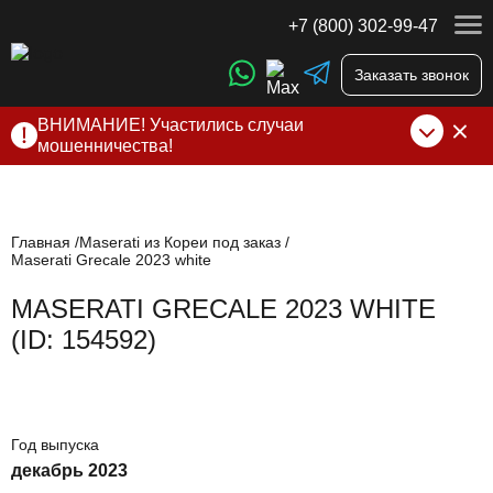
+7 (800) 302-99-47
Заказать звонок
ВНИМАНИЕ! Участились случаи
мошенничества!
Компания DSS Group принимает оплату за свои услуги
только по выставленному счету на Т-банк от ИП
Алексеевских С.В. При любых подозрениях, свяжитесь с
нами по официальным
контактам
, указанным в соц сетях
Главная
Maserati из Кореи под заказ
Maserati Grecale 2023 white
и на сайте
MASERATI GRECALE 2023 WHITE
(ID: 154592)
Год выпуска
декабрь 2023