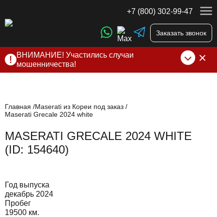
+7 (800) 302-99-47
Заказать звонок
ВНИМАНИЕ! Участились случаи
мошенничества!
Компания DSS Group принимает оплату за свои услуги
только по выставленному счету на Т-банк от ИП
Алексеевских С.В. При любых подозрениях, свяжитесь с
нами по официальным
контактам
, указанным в соц сетях
Главная
Maserati из Кореи под заказ
Maserati Grecale 2024 white
и на сайте
MASERATI GRECALE 2024 WHITE
(ID: 154640)
Год выпуска
декабрь 2024
Пробег
19500 км.