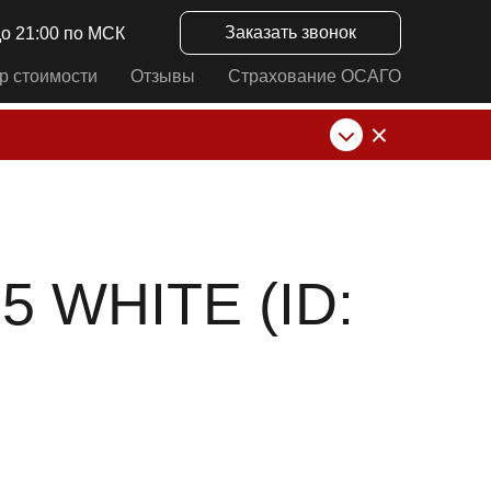
Заказать звонок
до 21:00 по МСК
р стоимости
Отзывы
Страхование ОСАГО
нк от ИП Алексеевских С.В. При любых
 WHITE (ID: