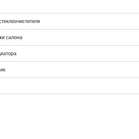
стеклоочистителя
ки салона
диатора
ик