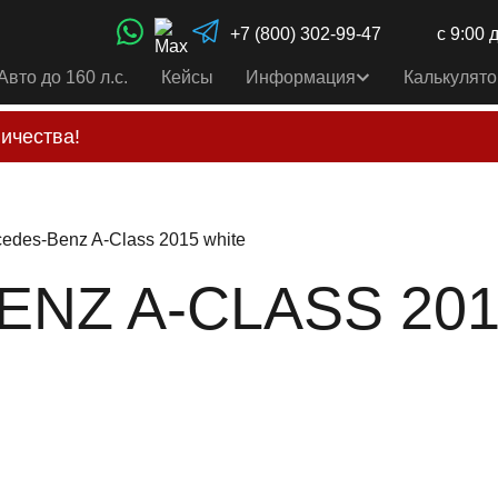
+7 (800) 302-99-47
с 9:00 
Авто до 160 л.с.
Кейсы
Информация
Калькулято
ичества!
свои услуги только по выставленному счету на Т-ба
альным
контактам
, указанным в соц сетях и на сайте
edes-Benz A-Class 2015 white
NZ A-CLASS 2015