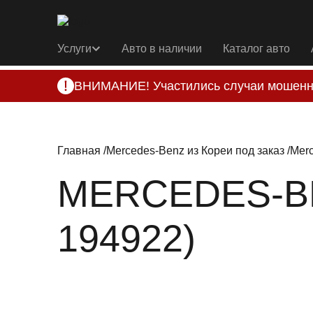
Услуги
Авто в наличии
Каталог авто
ВНИМАНИЕ! Участились случаи мошенн
Компания DSS Group принимает оплату за 
подозрениях, свяжитесь с нами по офици
Главная
Mercedes-Benz из Кореи под заказ
Merc
MERCEDES-BE
194922)