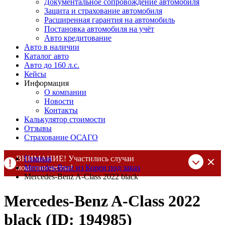
Документальное сопровождение автомобиля
Защита и страхование автомобиля
Расширенная гарантия на автомобиль
Постановка автомобиля на учёт
Авто кредитование
Авто в наличии
Каталог авто
Авто до 160 л.с.
Кейсы
Информация
О компании
Новости
Контакты
Калькулятор стоимости
Отзывы
Страхование ОСАГО
ВНИМАНИЕ! Участились случаи
Главная
мошенничества!
Mercedes-Benz из Кореи под заказ
Mercedes-Benz A-Class 2022 black
Компания DSS Group принимает оплату за свои услуги только
по выставленному счету на Т-банк от ИП Алексеевских С.В.
Mercedes-Benz A-Class 2022
При любых подозрениях, свяжитесь с нами по официальным
контактам
, указанным в соц сетях и на сайте
black (ID: 194985)