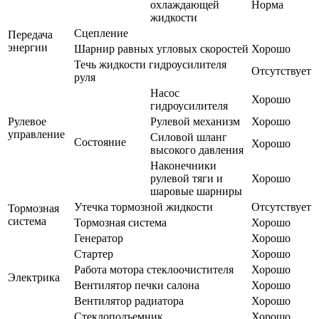
охлаждающей
Норма
жидкости
Сцепление
Передача
энергии
Шарнир равных угловых скоростей
Хорошо
Течь жидкости гидроусилителя
Отсутствует
руля
Насос
Хорошо
гидроусилителя
Рулевое
Рулевой механизм
Хорошо
управление
Силовой шланг
Состояние
Хорошо
высокого давления
Наконечники
рулевой тяги и
Хорошо
шаровые шарниры
Утечка тормозной жидкости
Отсутствует
Тормозная
система
Тормозная система
Хорошо
Генератор
Хорошо
Стартер
Хорошо
Работа мотора стеклоочистителя
Хорошо
Электрика
Вентилятор печки салона
Хорошо
Вентилятор радиатора
Хорошо
Стеклоподъемник
Хорошо