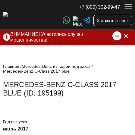
+7 (800) 302-99-47
Заказать звонок
ВНИМАНИЕ! Участились случаи
мошенничества!
Компания DSS Group принимает оплату за свои услуги
только по выставленному счету на Т-банк от ИП
Алексеевских С.В. При любых подозрениях, свяжитесь с
нами по официальным
контактам
, указанным в соц сетях
Главная
Mercedes-Benz из Кореи под заказ
Mercedes-Benz C-Class 2017 blue
и на сайте
MERCEDES-BENZ C-CLASS 2017
BLUE (ID: 195199)
Год выпуска
июль 2017