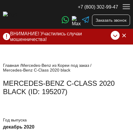
+7 (800) 302-99-47
Заказать звонок
ВНИМАНИЕ! Участились случаи
мошенничества!
Компания DSS Group принимает оплату за свои услуги
только по выставленному счету на Т-банк от ИП
Алексеевских С.В. При любых подозрениях, свяжитесь с
нами по официальным
контактам
, указанным в соц сетях
Главная
Mercedes-Benz из Кореи под заказ
Mercedes-Benz C-Class 2020 black
и на сайте
MERCEDES-BENZ C-CLASS 2020
BLACK (ID: 195207)
Год выпуска
декабрь 2020