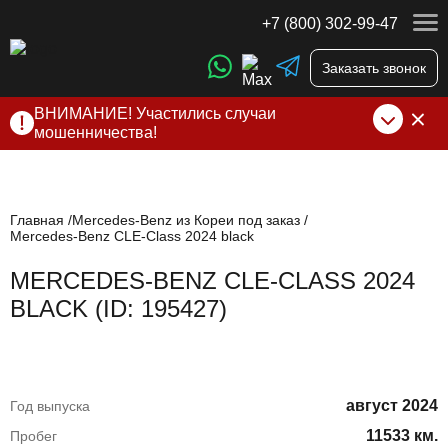
+7 (800) 302-99-47
Заказать звонок
ВНИМАНИЕ! Участились случаи
мошенничества!
Компания DSS Group принимает оплату за свои услуги
только по выставленному счету на Т-банк от ИП
Алексеевских С.В. При любых подозрениях, свяжитесь с
нами по официальным
контактам
, указанным в соц сетях
Главная
Mercedes-Benz из Кореи под заказ
Mercedes-Benz CLE-Class 2024 black
и на сайте
MERCEDES-BENZ CLE-CLASS 2024
BLACK (ID: 195427)
август 2024
Год выпуска
11533 км.
Пробег