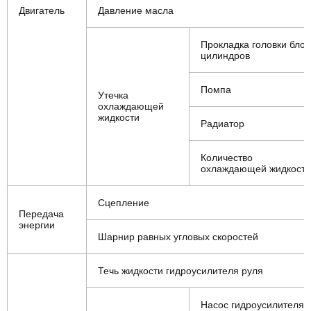
Двигатель
Давление масла
Прокладка головки блок
цилиндров
Помпа
Утечка
охлаждающей
жидкости
Радиатор
Количество
охлаждающей жидкости
Сцепление
Передача
энергии
Шарнир равных угловых скоростей
Течь жидкости гидроусилителя руля
Насос гидроусилителя