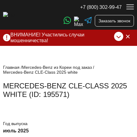
+7 (800) 302-99-47
Заказать звонок
ВНИМАНИЕ! Участились случаи
мошенничества!
Компания DSS Group принимает оплату за свои услуги
только по выставленному счету на Т-банк от ИП
Алексеевских С.В. При любых подозрениях, свяжитесь с
нами по официальным
контактам
, указанным в соц сетях
Главная
Mercedes-Benz из Кореи под заказ
Mercedes-Benz CLE-Class 2025 white
и на сайте
MERCEDES-BENZ CLE-CLASS 2025
WHITE (ID: 195571)
Год выпуска
июль 2025