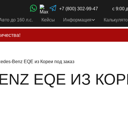
+7 (800) 302-99-47
с 9:00 
Авто до 160 л.с.
Кейсы
Информация
Калькулято
ичества!
свои услуги только по выставленному счету на Т-ба
альным
контактам
, указанным в соц сетях и на сайте
edes-Benz EQE из Кореи под заказ
ENZ EQE ИЗ КОР