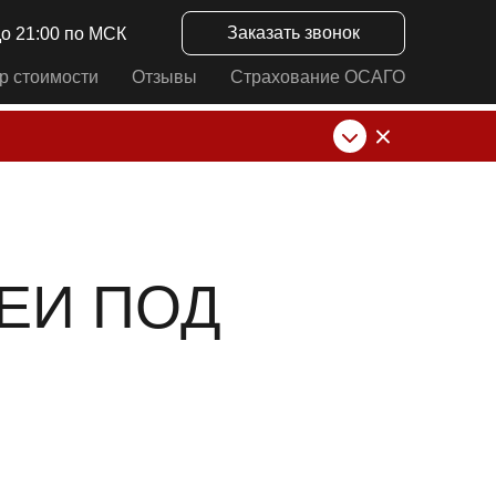
Заказать звонок
до 21:00 по МСК
р стоимости
Отзывы
Страхование ОСАГО
нк от ИП Алексеевских С.В. При любых
ЕИ ПОД