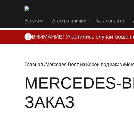
Услуги
Авто в наличии
Каталог авто
ВНИМАНИЕ! Участились случаи мошенн
Компания DSS Group принимает оплату за 
подозрениях, свяжитесь с нами по офици
Главная
Mercedes-Benz из Кореи под заказ
Merc
MERCEDES-B
ЗАКАЗ