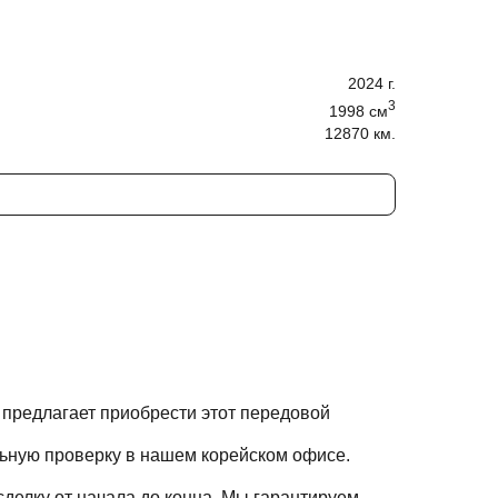
2024
г.
3
1998
cм
12870 км.
 предлагает приобрести этот передовой
ьную проверку в нашем корейском офисе.
делку от начала до конца. Мы гарантируем