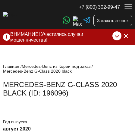
+7 (800) 302-99-47
Заказать звонок
ВНИМАНИЕ! Участились случаи
мошенничества!
Компания DSS Group принимает оплату за свои услуги
только по выставленному счету на Т-банк от ИП
Алексеевских С.В. При любых подозрениях, свяжитесь с
нами по официальным
контактам
, указанным в соц сетях
Главная
Mercedes-Benz из Кореи под заказ
Mercedes-Benz G-Class 2020 black
и на сайте
MERCEDES-BENZ G-CLASS 2020
BLACK (ID: 196096)
Год выпуска
август 2020