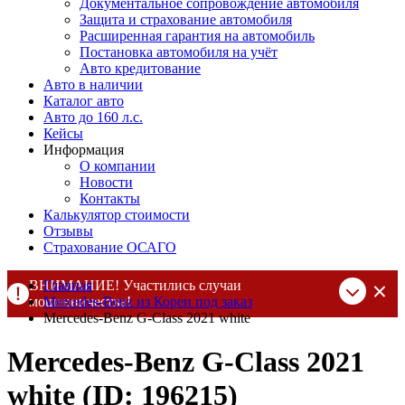
Документальное сопровождение автомобиля
Защита и страхование автомобиля
Расширенная гарантия на автомобиль
Постановка автомобиля на учёт
Авто кредитование
Авто в наличии
Каталог авто
Авто до 160 л.с.
Кейсы
Информация
О компании
Новости
Контакты
Калькулятор стоимости
Отзывы
Страхование ОСАГО
ВНИМАНИЕ! Участились случаи
Главная
мошенничества!
Mercedes-Benz из Кореи под заказ
Mercedes-Benz G-Class 2021 white
Компания DSS Group принимает оплату за свои услуги только
по выставленному счету на Т-банк от ИП Алексеевских С.В.
Mercedes-Benz G-Class 2021
При любых подозрениях, свяжитесь с нами по официальным
контактам
, указанным в соц сетях и на сайте
white (ID: 196215)