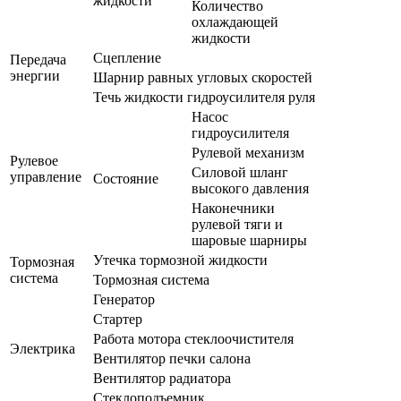
жидкости
Количество
охлаждающей
жидкости
Сцепление
Передача
энергии
Шарнир равных угловых скоростей
Течь жидкости гидроусилителя руля
Насос
гидроусилителя
Рулевой механизм
Рулевое
Силовой шланг
управление
Состояние
высокого давления
Наконечники
рулевой тяги и
шаровые шарниры
Утечка тормозной жидкости
Тормозная
система
Тормозная система
Генератор
Стартер
Работа мотора стеклоочистителя
Электрика
Вентилятор печки салона
Вентилятор радиатора
Стеклоподъемник