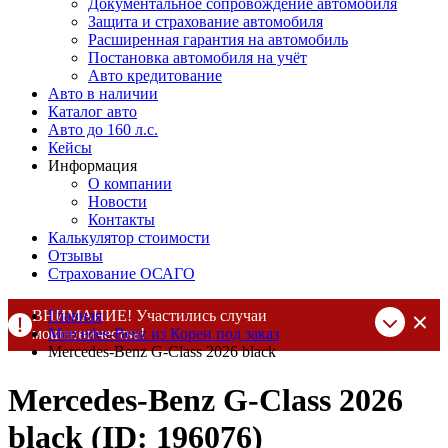
Документальное сопровождение автомобиля
Защита и страхование автомобиля
Расширенная гарантия на автомобиль
Постановка автомобиля на учёт
Авто кредитование
Авто в наличии
Каталог авто
Авто до 160 л.с.
Кейсы
Информация
О компании
Новости
Контакты
Калькулятор стоимости
Отзывы
Страхование ОСАГО
ВНИМАНИЕ! Участились случаи
Главная
мошенничества!
Mercedes-Benz из Кореи под заказ
Mercedes-Benz G-Class 2026 black
Компания DSS Group принимает оплату за свои услуги только
по выставленному счету на Т-банк от ИП Алексеевских С.В.
Mercedes-Benz G-Class 2026
При любых подозрениях, свяжитесь с нами по официальным
контактам
, указанным в соц сетях и на сайте
black (ID: 196076)