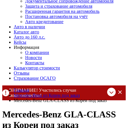
Документальное сопровождение автомобиля
Защита и страхование автомобиля
Расширенная гарантия на автомобиль
Постановка автомобиля на учёт
Авто кредитование
Авто в наличии
Каталог авто
Авто до 160 л.с.
Кейсы
Информация
О компании
Новости
Контакты
Калькулятор стоимости
Отзывы
Страхование ОСАГО
ВНИМАНИЕ! Участились случаи
Главная
мошенничества!
Mercedes-Benz из Кореи под заказ
Mercedes-Benz GLA-CLASS из Кореи под заказ
Компания DSS Group принимает оплату за свои услуги только
по выставленному счету на Т-банк от ИП Алексеевских С.В.
Mercedes-Benz GLA-CLASS
При любых подозрениях, свяжитесь с нами по официальным
контактам
, указанным в соц сетях и на сайте
из Кореи под заказ