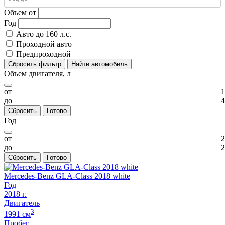
Объем от
Год
Авто до 160 л.с.
Проходной авто
Предпроходной
Сбросить фильтр
Найти автомобиль
Объем двигателя, л
от
1
до
4
Сбросить
Готово
Год
от
2
до
2
Сбросить
Готово
Mercedes-Benz GLA-Class 2018 white
Год
2018
г.
Двигатель
3
1991
cм
Пробег