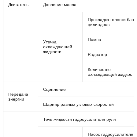
Двигатель
Давление масла
Прокладка головки блок
цилиндров
Помпа
Утечка
охлаждающей
жидкости
Радиатор
Количество
охлаждающей жидкости
Сцепление
Передача
энергии
Шарнир равных угловых скоростей
Течь жидкости гидроусилителя руля
Насос гидроусилителя