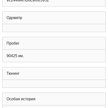
W1N4M4HB8LW065952
Одометр
Пробег
90425
км.
Тюнинг
Особая история