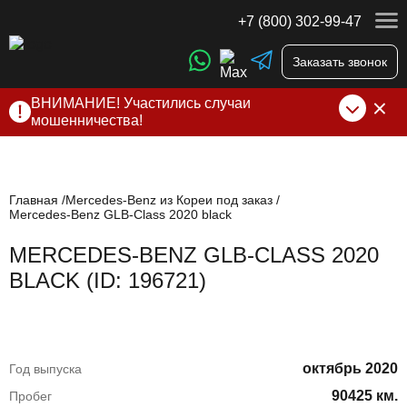
+7 (800) 302-99-47
Заказать звонок
ВНИМАНИЕ! Участились случаи
мошенничества!
Компания DSS Group принимает оплату за свои услуги
только по выставленному счету на Т-банк от ИП
Алексеевских С.В. При любых подозрениях, свяжитесь с
нами по официальным
контактам
, указанным в соц сетях
Главная
Mercedes-Benz из Кореи под заказ
Mercedes-Benz GLB-Class 2020 black
и на сайте
MERCEDES-BENZ GLB-CLASS 2020
BLACK (ID: 196721)
октябрь 2020
Год выпуска
90425 км.
Пробег