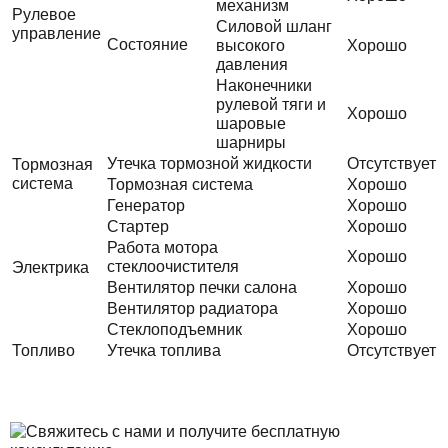
механизм
Рулевое
Силовой шланг
управление
Состояние
высокого
Хорошо
давления
Наконечники
рулевой тяги и
Хорошо
шаровые
шарниры
Утечка тормозной жидкости
Отсутствует
Тормозная
система
Тормозная система
Хорошо
Генератор
Хорошо
Стартер
Хорошо
Работа мотора
Хорошо
стеклоочистителя
Электрика
Вентилятор печки салона
Хорошо
Вентилятор радиатора
Хорошо
Стеклоподъемник
Хорошо
Топливо
Утечка топлива
Отсутствует