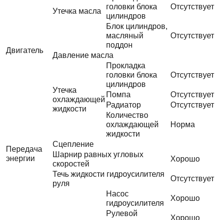
головки блока
Отсутствует
Утечка масла
цилиндров
Блок цилиндров,
масляный
Отсутствует
поддон
Двигатель
Давление масла
Прокладка
головки блока
Отсутствует
цилиндров
Утечка
Помпа
Отсутствует
охлаждающей
Радиатор
Отсутствует
жидкости
Количество
охлаждающей
Норма
жидкости
Сцепление
Передача
Шарнир равных угловых
энергии
Хорошо
скоростей
Течь жидкости гидроусилителя
Отсутствует
руля
Насос
Хорошо
гидроусилителя
Рулевой
Хорошо