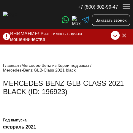
+7 (800) 302-99-47
Заказать звонок
ВНИМАНИЕ! Участились случаи
мошенничества!
Компания DSS Group принимает оплату за свои услуги
только по выставленному счету на Т-банк от ИП
Алексеевских С.В. При любых подозрениях, свяжитесь с
нами по официальным
контактам
, указанным в соц сетях
Главная
Mercedes-Benz из Кореи под заказ
Mercedes-Benz GLB-Class 2021 black
и на сайте
MERCEDES-BENZ GLB-CLASS 2021
BLACK (ID: 196923)
Год выпуска
февраль 2021