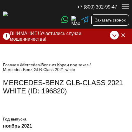
+7 (800) 302-99-47
Заказать звонок
ВНИМАНИЕ! Участились случаи
мошенничества!
Компания DSS Group принимает оплату за свои услуги
только по выставленному счету на Т-банк от ИП
Алексеевских С.В. При любых подозрениях, свяжитесь с
нами по официальным
контактам
, указанным в соц сетях
Главная
Mercedes-Benz из Кореи под заказ
Mercedes-Benz GLB-Class 2021 white
и на сайте
MERCEDES-BENZ GLB-CLASS 2021
WHITE (ID: 196820)
Год выпуска
ноябрь 2021