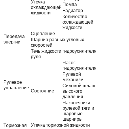
Утечка
Помпа
охлаждающей
Радиатор
жидкости
Количество
охлаждающей
жидкости
Сцепление
Передача
Шарнир равных угловых
энергии
скоростей
Течь жидкости гидроусилителя
руля
Насос
гидроусилителя
Рулевой
механизм
Рулевое
Силовой шланг
управление
Состояние
высокого
давления
Наконечники
рулевой тяги и
шаровые
шарниры
Утечка тормозной жидкости
Тормозная