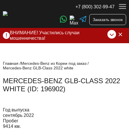
+7 (800) 302-99-47
Заказать звонок
ВНИМАНИЕ! Участились случаи
мошенничества!
Компания DSS Group принимает оплату за свои услуги
только по выставленному счету на Т-банк от ИП
Алексеевских С.В. При любых подозрениях, свяжитесь с
нами по официальным
контактам
, указанным в соц сетях
Главная
Mercedes-Benz из Кореи под заказ
Mercedes-Benz GLB-Class 2022 white
и на сайте
MERCEDES-BENZ GLB-CLASS 2022
WHITE (ID: 196902)
Год выпуска
сентябрь 2022
Пробег
9414 км.