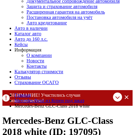
Документальное сопровождение автомобиля
Защита и страхование автомобиля
Расширенная гарантия на автомобиль
Постановка автомобиля на учёт
Авто кредитование
Авто в наличии
Каталог авто
Авто до 160 л.с.
Кейсы
Информация
О компании
Новости
Контакты
Калькулятор стоимости
Отзывы
Страхование ОСАГО
ВНИМАНИЕ! Участились случаи
Главная
мошенничества!
Mercedes-Benz из Кореи под заказ
Mercedes-Benz GLC-Class 2018 white
Компания DSS Group принимает оплату за свои услуги только
по выставленному счету на Т-банк от ИП Алексеевских С.В.
Mercedes-Benz GLC-Class
При любых подозрениях, свяжитесь с нами по официальным
контактам
, указанным в соц сетях и на сайте
2018 white (ID: 197095)