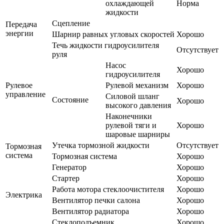
охлаждающей
Норма
жидкости
Сцепление
Передача
энергии
Шарнир равных угловых скоростей
Хорошо
Течь жидкости гидроусилителя
Отсутствует
руля
Насос
Хорошо
гидроусилителя
Рулевое
Рулевой механизм
Хорошо
управление
Силовой шланг
Состояние
Хорошо
высокого давления
Наконечники
рулевой тяги и
Хорошо
шаровые шарниры
Утечка тормозной жидкости
Отсутствует
Тормозная
система
Тормозная система
Хорошо
Генератор
Хорошо
Стартер
Хорошо
Работа мотора стеклоочистителя
Хорошо
Электрика
Вентилятор печки салона
Хорошо
Вентилятор радиатора
Хорошо
Стеклоподъемник
Хорошо