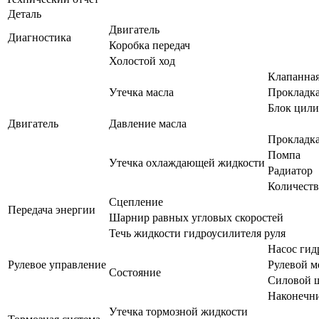
Деталь
Двигатель
Диагностика
Коробка передач
Холостой ход
Клапанна
Утечка масла
Прокладка
Блок цили
Двигатель
Давление масла
Прокладка
Помпа
Утечка охлаждающей жидкости
Радиатор
Количест
Сцепление
Передача энергии
Шарнир равных угловых скоростей
Течь жидкости гидроусилителя руля
Насос гид
Рулевое управление
Рулевой м
Состояние
Силовой ш
Наконечни
Утечка тормозной жидкости