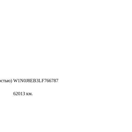
остью)
W1N0J8EB3LF766787
62013
км.