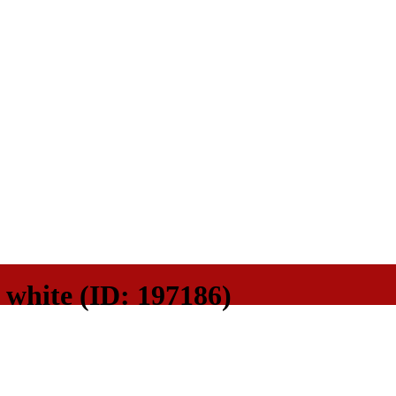
white (ID: 197186)
только по выставленному счету на Т-банк от ИП Алексее
а сайте