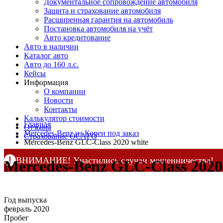
Документальное сопровождение автомобиля
Защита и страхование автомобиля
Расширенная гарантия на автомобиль
Постановка автомобиля на учёт
Авто кредитование
Авто в наличии
Каталог авто
Авто до 160 л.с.
Кейсы
Информация
О компании
Новости
Контакты
Калькулятор стоимости
Главная
Отзывы
Mercedes-Benz из Кореи под заказ
Страхование ОСАГО
Mercedes-Benz GLC-Class 2020 white
ВНИМАНИЕ! Участились случаи мошенничества!
Mercedes-Benz GLC-Class 2020 
Компания DSS Group принимает оплату за свои услуги 
по официальным
контактам
, указанным в соц сетях и н
Год выпуска
февраль 2020
Пробег