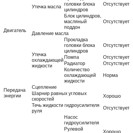
головки блока
Отсутствует
Утечка масла
цилиндров
Блок цилиндров,
масляный
Отсутствует
поддон
Двигатель
Давление масла
Прокладка
головки блока
Отсутствует
цилиндров
Утечка
Помпа
Отсутствует
охлаждающей
Радиатор
Отсутствует
жидкости
Количество
охлаждающей
Норма
жидкости
Сцепление
Передача
Шарнир равных угловых
энергии
Хорошо
скоростей
Течь жидкости гидроусилителя
Отсутствует
руля
Насос
гидроусилителя
Рулевой
Хорошо