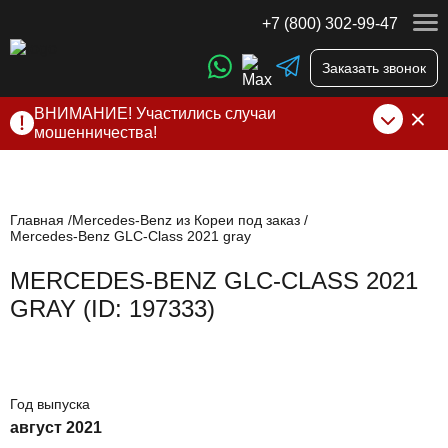
+7 (800) 302-99-47
Заказать звонок
ВНИМАНИЕ! Участились случаи
мошенничества!
Компания DSS Group принимает оплату за свои услуги
только по выставленному счету на Т-банк от ИП
Алексеевских С.В. При любых подозрениях, свяжитесь с
нами по официальным
контактам
, указанным в соц сетях
Главная
Mercedes-Benz из Кореи под заказ
Mercedes-Benz GLC-Class 2021 gray
и на сайте
MERCEDES-BENZ GLC-CLASS 2021
GRAY (ID: 197333)
Год выпуска
август 2021