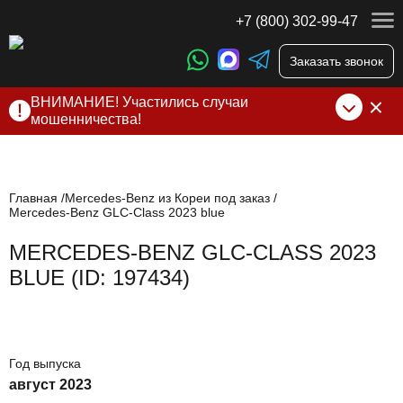
+7 (800) 302-99-47
Заказать звонок
ВНИМАНИЕ! Участились случаи
мошенничества!
Компания DSS Group принимает оплату за свои услуги
только по выставленному счету на Т-банк от ИП
Алексеевских С.В. При любых подозрениях, свяжитесь с
нами по официальным
контактам
, указанным в соц сетях
Главная
Mercedes-Benz из Кореи под заказ
Mercedes-Benz GLC-Class 2023 blue
и на сайте
MERCEDES-BENZ GLC-CLASS 2023
BLUE (ID: 197434)
Год выпуска
август 2023