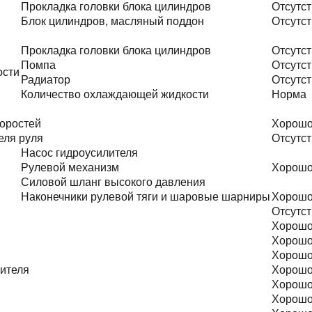
Прокладка головки блока цилиндров
Отсутст
Блок цилиндров, масляный поддон
Отсутст
Прокладка головки блока цилиндров
Отсутст
Помпа
Отсутст
ости
Радиатор
Отсутст
Количество охлаждающей жидкости
Норма
оростей
Хорош
еля руля
Отсутст
Насос гидроусилителя
Рулевой механизм
Хорош
Силовой шланг высокого давления
Наконечники рулевой тяги и шаровые шарниры
Хорош
Отсутст
Хорош
Хорош
Хорош
тителя
Хорош
Хорош
Хорош