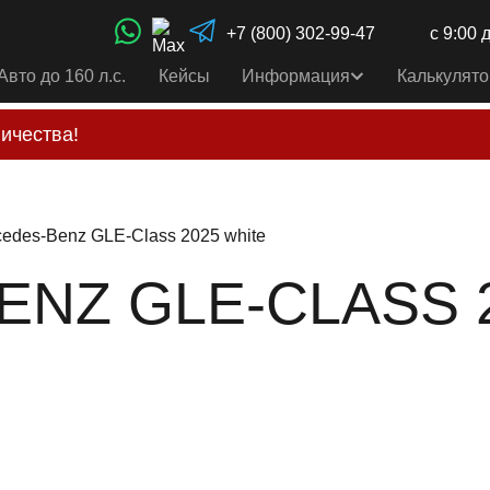
+7 (800) 302-99-47
с 9:00 
Авто до 160 л.с.
Кейсы
Информация
Калькулято
ичества!
свои услуги только по выставленному счету на Т-ба
альным
контактам
, указанным в соц сетях и на сайте
edes-Benz GLE-Class 2025 white
NZ GLE-CLASS 