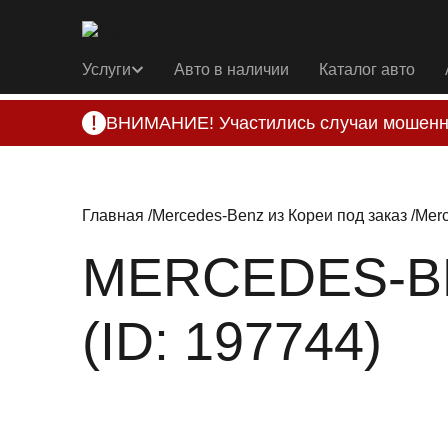
Услуги
Авто в наличии
Каталог авто
ВНИМАНИЕ! Участились случаи мошенн
Компания DSS Group принимает оплату за 
подозрениях, свяжитесь с нами по офици
Главная
Mercedes-Benz из Кореи под заказ
Merc
MERCEDES-BE
(ID: 197744)