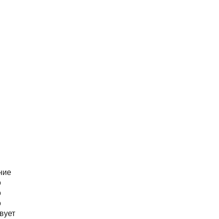
ние
о
о
о
вует