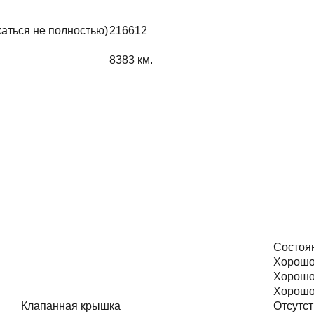
жаться не полностью)
216612
8383
км.
Состоя
Хорош
Хорош
Хорош
Клапанная крышка
Отсутст