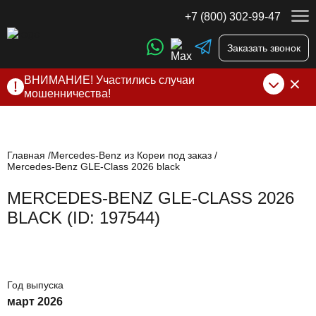
+7 (800) 302-99-47
Заказать звонок
ВНИМАНИЕ! Участились случаи
мошенничества!
Компания DSS Group принимает оплату за свои услуги
только по выставленному счету на Т-банк от ИП
Алексеевских С.В. При любых подозрениях, свяжитесь с
нами по официальным
контактам
, указанным в соц сетях
Главная
Mercedes-Benz из Кореи под заказ
Mercedes-Benz GLE-Class 2026 black
и на сайте
MERCEDES-BENZ GLE-CLASS 2026
BLACK (ID: 197544)
Год выпуска
март 2026