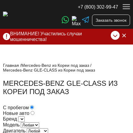
+7 (800) 302-99-47
Заказать звонок
ВНИМАНИЕ! Участились случаи
мошенничества!
Компания DSS Group принимает оплату за свои услуги
только по выставленному счету на Т-банк от ИП
Алексеевских С.В. При любых подозрениях, свяжитесь с
нами по официальным
контактам
, указанным в соц сетях
Главная
Mercedes-Benz из Кореи под заказ
Mercedes-Benz GLE-CLASS из Кореи под заказ
и на сайте
MERCEDES-BENZ GLE-CLASS ИЗ
КОРЕИ ПОД ЗАКАЗ
С пробегом
Новые авто
Бренд
Модель
Двигатель