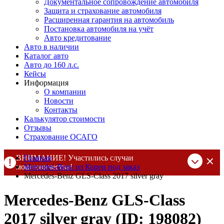
Документальное сопровождение автомобиля
Защита и страхование автомобиля
Расширенная гарантия на автомобиль
Постановка автомобиля на учёт
Авто кредитование
Авто в наличии
Каталог авто
Авто до 160 л.с.
Кейсы
Информация
О компании
Новости
Контакты
Калькулятор стоимости
Отзывы
Страхование ОСАГО
ВНИМАНИЕ! Участились случаи
Главная
мошенничества!
Mercedes-Benz из Кореи под заказ
Mercedes-Benz GLS-Class 2017 silver gray
Компания DSS Group принимает оплату за свои услуги только
по выставленному счету на Т-банк от ИП Алексеевских С.В.
Mercedes-Benz GLS-Class
При любых подозрениях, свяжитесь с нами по официальным
контактам
, указанным в соц сетях и на сайте
2017 silver gray (ID: 198082)