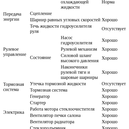
охлаждающей
Норма
жидкости
Сцепление
Передача
энергии
Шарнир равных угловых скоростей
Хорошо
Течь жидкости гидроусилителя
Отсутствует
руля
Насос
Хорошо
гидроусилителя
Рулевое
Рулевой механизм
Хорошо
управление
Силовой шланг
Состояние
Хорошо
высокого давления
Наконечники
рулевой тяги и
Хорошо
шаровые шарниры
Утечка тормозной жидкости
Отсутствует
Тормозная
система
Тормозная система
Хорошо
Генератор
Хорошо
Стартер
Хорошо
Работа мотора стеклоочистителя
Хорошо
Электрика
Вентилятор печки салона
Хорошо
Вентилятор радиатора
Хорошо
Стеклоподъемник
Хорошо