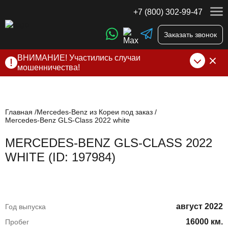
+7 (800) 302-99-47
Заказать звонок
ВНИМАНИЕ! Участились случаи
мошенничества!
Компания DSS Group принимает оплату за свои услуги
только по выставленному счету на Т-банк от ИП
Алексеевских С.В. При любых подозрениях, свяжитесь с
нами по официальным
контактам
, указанным в соц сетях
Главная
Mercedes-Benz из Кореи под заказ
Mercedes-Benz GLS-Class 2022 white
и на сайте
MERCEDES-BENZ GLS-CLASS 2022
WHITE (ID: 197984)
август 2022
Год выпуска
16000 км.
Пробег