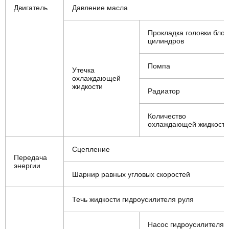
Двигатель
Давление масла
Прокладка головки блок
цилиндров
Помпа
Утечка
охлаждающей
жидкости
Радиатор
Количество
охлаждающей жидкости
Сцепление
Передача
энергии
Шарнир равных угловых скоростей
Течь жидкости гидроусилителя руля
Насос гидроусилителя