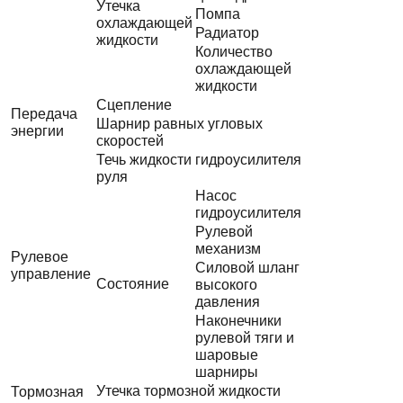
Утечка
Помпа
охлаждающей
Радиатор
жидкости
Количество
охлаждающей
жидкости
Сцепление
Передача
Шарнир равных угловых
энергии
скоростей
Течь жидкости гидроусилителя
руля
Насос
гидроусилителя
Рулевой
механизм
Рулевое
Силовой шланг
управление
Состояние
высокого
давления
Наконечники
рулевой тяги и
шаровые
шарниры
Утечка тормозной жидкости
Тормозная