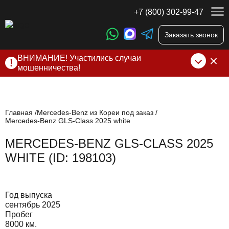
+7 (800) 302-99-47
Заказать звонок
ВНИМАНИЕ! Участились случаи
мошенничества!
Компания DSS Group принимает оплату за свои услуги
только по выставленному счету на Т-банк от ИП
Алексеевских С.В. При любых подозрениях, свяжитесь с
нами по официальным
контактам
, указанным в соц сетях
Главная
Mercedes-Benz из Кореи под заказ
Mercedes-Benz GLS-Class 2025 white
и на сайте
MERCEDES-BENZ GLS-CLASS 2025
WHITE (ID: 198103)
Год выпуска
сентябрь 2025
Пробег
8000 км.