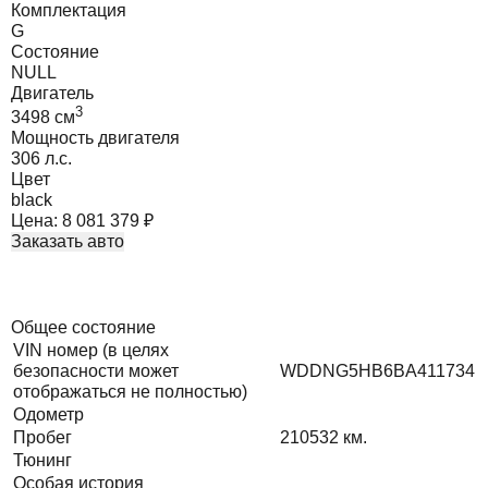
Комплектация
G
Состояние
NULL
Двигатель
3
3498
cм
Мощность двигателя
306
л.с.
Цвет
black
Цена:
8 081 379
₽
Заказать авто
Общее состояние
VIN номер (в целях
безопасности может
WDDNG5HB6BA411734
отображаться не полностью)
Одометр
Пробег
210532
км.
Тюнинг
Особая история