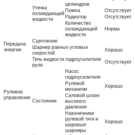
цилиндров
Утечка
Помпа
Отсутствует
охлаждающей
Радиатор
Отсутствует
жидкости
Количество
охлаждающей
Норма
жидкости
Сцепление
Передача
Шарнир равных угловых
энергии
Хорошо
скоростей
Течь жидкости гидроусилителя
Отсутствует
руля
Насос
гидроусилителя
Рулевой
Хорошо
механизм
Рулевое
Силовой шланг
управление
Состояние
высокого
давления
Наконечники
рулевой тяги и
Хорошо
шаровые
шарниры