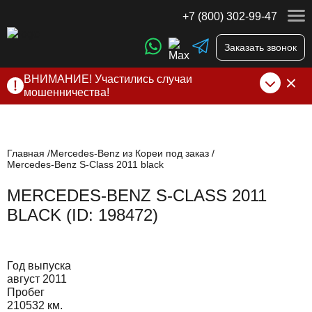
+7 (800) 302-99-47
Заказать звонок
ВНИМАНИЕ! Участились случаи
мошенничества!
Компания DSS Group принимает оплату за свои услуги
только по выставленному счету на Т-банк от ИП
Алексеевских С.В. При любых подозрениях, свяжитесь с
нами по официальным
контактам
, указанным в соц сетях
Главная
Mercedes-Benz из Кореи под заказ
Mercedes-Benz S-Class 2011 black
и на сайте
MERCEDES-BENZ S-CLASS 2011
BLACK (ID: 198472)
Год выпуска
август 2011
Пробег
210532 км.