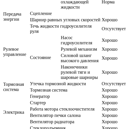
охлаждающей
Норма
жидкости
Сцепление
Передача
энергии
Шарнир равных угловых скоростей
Хорошо
Течь жидкости гидроусилителя
Отсутствует
руля
Насос
Хорошо
гидроусилителя
Рулевое
Рулевой механизм
Хорошо
управление
Силовой шланг
Состояние
Хорошо
высокого давления
Наконечники
рулевой тяги и
Хорошо
шаровые шарниры
Утечка тормозной жидкости
Отсутствует
Тормозная
система
Тормозная система
Хорошо
Генератор
Хорошо
Стартер
Хорошо
Работа мотора стеклоочистителя
Хорошо
Электрика
Вентилятор печки салона
Хорошо
Вентилятор радиатора
Хорошо
Стеклоподъемник
Хорошо