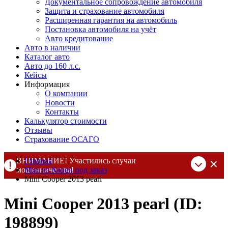
Документальное сопровождение автомобиля
Защита и страхование автомобиля
Расширенная гарантия на автомобиль
Постановка автомобиля на учёт
Авто кредитование
Авто в наличии
Каталог авто
Авто до 160 л.с.
Кейсы
Информация
О компании
Новости
Контакты
Калькулятор стоимости
Отзывы
Страхование ОСАГО
ВНИМАНИЕ! Участились случаи
Главная
мошенничества!
Mini из Кореи под заказ
Mini Cooper 2013 pearl
Компания DSS Group принимает оплату за свои услуги только
по выставленному счету на Т-банк от ИП Алексеевских С.В.
Mini Cooper 2013 pearl (ID:
При любых подозрениях, свяжитесь с нами по официальным
контактам
, указанным в соц сетях и на сайте
198899)