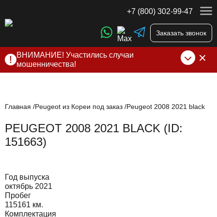
+7 (800) 302-99-47
Заказать звонок
ВНИМАНИЕ! Участились случаи
мошенничества!
Компания DSS Group принимает оплату за свои услуги
только по выставленному счету на Т-банк от ИП
Алексеевских С.В. При любых подозрениях, свяжитесь с
нами по официальным
контактам
, указанным в соц сетях
Главная
Peugeot из Кореи под заказ
Peugeot 2008 2021 black
и на сайте
PEUGEOT 2008 2021 BLACK (ID:
151663)
Год выпуска
октябрь 2021
Пробег
115161 км.
Комплектация