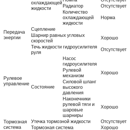
охлаждающей
Радиатор
Отсутствует
жидкости
Количество
охлаждающей
Норма
жидкости
Сцепление
Передача
Шарнир равных угловых
энергии
Хорошо
скоростей
Течь жидкости гидроусилителя
Отсутствует
руля
Насос
гидроусилителя
Рулевой
Хорошо
механизм
Рулевое
Силовой шланг
управление
Состояние
высокого
давления
Наконечники
рулевой тяги и
Хорошо
шаровые
шарниры
Утечка тормозной жидкости
Отсутствует
Тормозная
система
Тормозная система
Хорошо