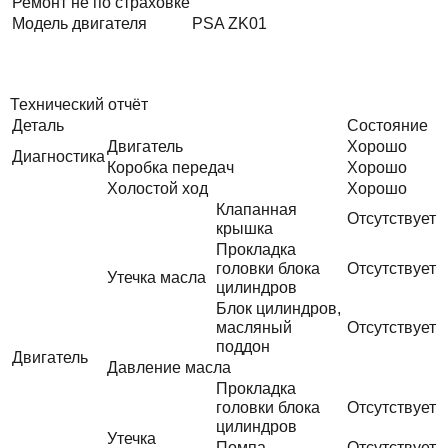
Ремонт не по страховке
Модель двигателя
PSA ZK01
Технический отчёт
Деталь
Состояние
Двигатель
Хорошо
Диагностика
Коробка передач
Хорошо
Холостой ход
Хорошо
Клапанная
Отсутствует
крышка
Прокладка
головки блока
Отсутствует
Утечка масла
цилиндров
Блок цилиндров,
масляный
Отсутствует
поддон
Двигатель
Давление масла
Прокладка
головки блока
Отсутствует
цилиндров
Утечка
Помпа
Отсутствует