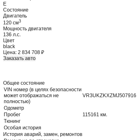
E
Состояние
Двигатель
3
120
cм
Мощность двигателя
136
л.с.
Цвет
black
Цена:
2 834 708
₽
Заказать авто
Общее состояние
VIN номер (в целях безопасности
может отображаться не
VR3UKZKXZMJ507916
полностью)
Одометр
Пробег
115161
км.
Тюнинг
Особая история
История аварий, замен, ремонтов