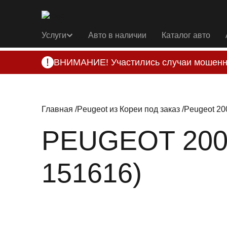
Услуги
Авто в наличии
Каталог авто
ВНИМАНИЕ! Участились случаи мошенн
Компания DSS Group принимает оплату за 
подозрениях, свяжитесь с нами по офици
Главная
Peugeot из Кореи под заказ
Peugeot 200
PEUGEOT 2008
151616)