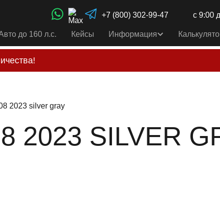
+7 (800) 302-99-47
с 9:00 
Авто до 160 л.с.
Кейсы
Информация
Калькулято
ичества!
свои услуги только по выставленному счету на Т-ба
альным
контактам
, указанным в соц сетях и на сайте
8 2023 silver gray
 2023 SILVER GR