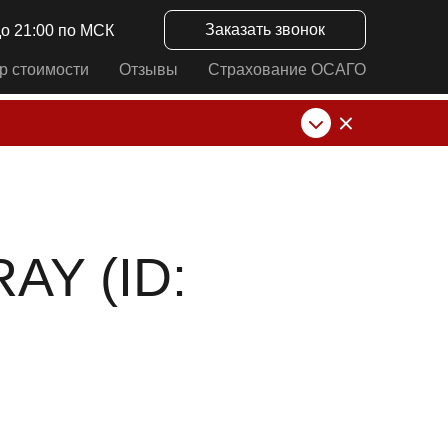
Заказать звонок
до 21:00 по МСК
р стоимости
Отзывы
Страхование ОСАГО
нк от ИП Алексеевских С.В. При любых
AY (ID: