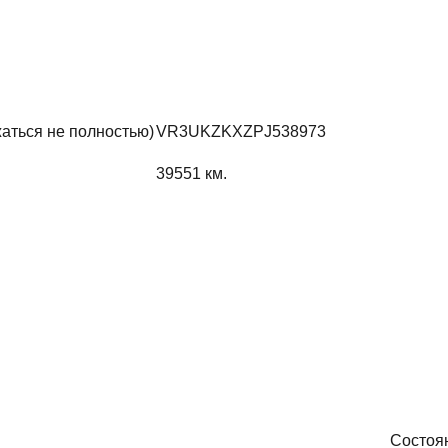
жаться не полностью)
VR3UKZKXZPJ538973
39551
км.
Состоя