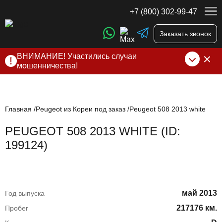
+7 (800) 302-99-47
Заказать звонок
ВНИМАНИЕ! Участились случаи
мошенничества!
Компания DSS Group принимает оплату за свои услуги
только по выставленному счету на Т-банк от ИП
Алексеевских С.В. При любых подозрениях, свяжитесь с
нами по официальным
контактам
, указанным в соц сетях
Главная
Peugeot из Кореи под заказ
Peugeot 508 2013 white
и на сайте
PEUGEOT 508 2013 WHITE (ID:
199124)
май 2013
Год выпуска
217176 км.
Пробег