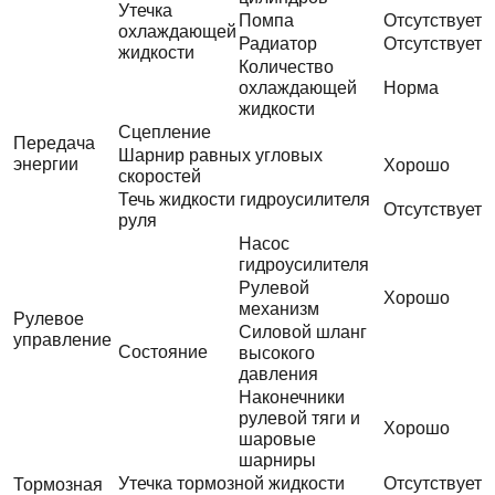
Утечка
Помпа
Отсутствует
охлаждающей
Радиатор
Отсутствует
жидкости
Количество
охлаждающей
Норма
жидкости
Сцепление
Передача
Шарнир равных угловых
энергии
Хорошо
скоростей
Течь жидкости гидроусилителя
Отсутствует
руля
Насос
гидроусилителя
Рулевой
Хорошо
механизм
Рулевое
Силовой шланг
управление
Состояние
высокого
давления
Наконечники
рулевой тяги и
Хорошо
шаровые
шарниры
Утечка тормозной жидкости
Отсутствует
Тормозная