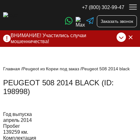
+7 (800) 302-99-47
Заказать звонок
ВНИМАНИЕ! Участились случаи
мошенничества!
Компания DSS Group принимает оплату за свои услуги
только по выставленному счету на Т-банк от ИП
Алексеевских С.В. При любых подозрениях, свяжитесь с
нами по официальным
контактам
, указанным в соц сетях
Главная
Peugeot из Кореи под заказ
Peugeot 508 2014 black
и на сайте
PEUGEOT 508 2014 BLACK (ID:
198998)
Год выпуска
апрель 2014
Пробег
139259 км.
Комплектация