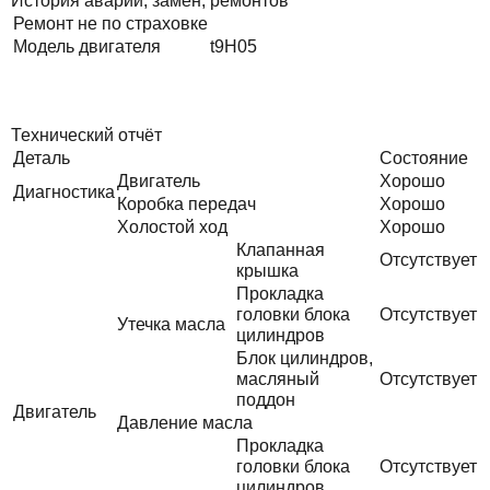
История аварий, замен, ремонтов
Ремонт не по страховке
Модель двигателя
t9H05
Технический отчёт
Деталь
Состояние
Двигатель
Хорошо
Диагностика
Коробка передач
Хорошо
Холостой ход
Хорошо
Клапанная
Отсутствует
крышка
Прокладка
головки блока
Отсутствует
Утечка масла
цилиндров
Блок цилиндров,
масляный
Отсутствует
поддон
Двигатель
Давление масла
Прокладка
головки блока
Отсутствует
цилиндров