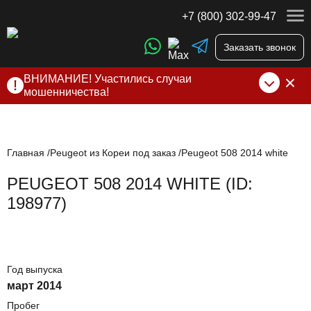
+7 (800) 302-99-47
Заказать звонок
ВНИМАНИЕ! Участились случаи
мошенничества!
Компания DSS Group принимает оплату за свои услуги
только по выставленному счету на Т-банк от ИП
Алексеевских С.В. При любых подозрениях, свяжитесь с
нами по официальным
контактам
, указанным в соц сетях
Главная
Peugeot из Кореи под заказ
Peugeot 508 2014 white
и на сайте
PEUGEOT 508 2014 WHITE (ID:
198977)
Год выпуска
март 2014
Пробег