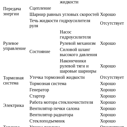
жидкости
Сцепление
Передача
энергии
Шарнир равных угловых скоростей
Хорошо
Течь жидкости гидроусилителя
Отсутствует
руля
Насос
гидроусилителя
Рулевое
Рулевой механизм
Хорошо
управление
Силовой шланг
Состояние
высокого давления
Наконечники
рулевой тяги и
Хорошо
шаровые шарниры
Утечка тормозной жидкости
Отсутствует
Тормозная
система
Тормозная система
Хорошо
Генератор
Хорошо
Стартер
Хорошо
Работа мотора стеклоочистителя
Хорошо
Электрика
Вентилятор печки салона
Хорошо
Вентилятор радиатора
Хорошо
Стеклоподъемник
Хорошо