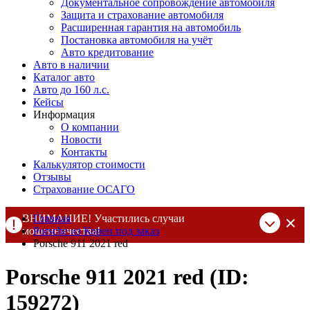
Документальное сопровождение автомобиля
Защита и страхование автомобиля
Расширенная гарантия на автомобиль
Постановка автомобиля на учёт
Авто кредитование
Авто в наличии
Каталог авто
Авто до 160 л.с.
Кейсы
Информация
О компании
Новости
Контакты
Калькулятор стоимости
Отзывы
Страхование ОСАГО
ВНИМАНИЕ! Участились случаи
Главная
мошенничества!
Porsche из Кореи под заказ
Porsche 911 2021 red
Компания DSS Group принимает оплату за свои услуги только
по выставленному счету на Т-банк от ИП Алексеевских С.В.
Porsche 911 2021 red (ID:
При любых подозрениях, свяжитесь с нами по официальным
контактам
, указанным в соц сетях и на сайте
159272)