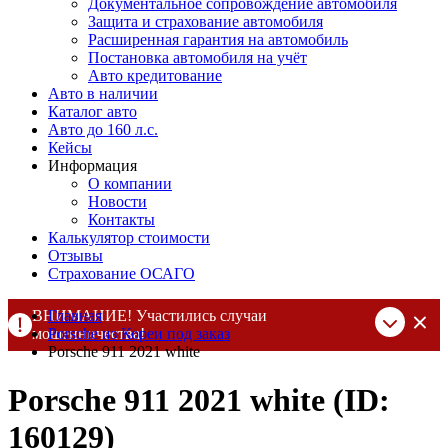
Документальное сопровождение автомобиля
Защита и страхование автомобиля
Расширенная гарантия на автомобиль
Постановка автомобиля на учёт
Авто кредитование
Авто в наличии
Каталог авто
Авто до 160 л.с.
Кейсы
Информация
О компании
Новости
Контакты
Калькулятор стоимости
Отзывы
Страхование ОСАГО
ВНИМАНИЕ! Участились случаи
Главная
мошенничества!
Porsche из Кореи под заказ
Porsche 911 2021 white
Компания DSS Group принимает оплату за свои услуги только
по выставленному счету на Т-банк от ИП Алексеевских С.В.
Porsche 911 2021 white (ID:
При любых подозрениях, свяжитесь с нами по официальным
контактам
, указанным в соц сетях и на сайте
160129)