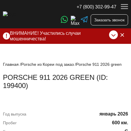
+7 (800) 302-99-47
Заказать звонок
ВНИМАНИЕ! Участились случаи
мошенничества!
Компания DSS Group принимает оплату за свои услуги
только по выставленному счету на Т-банк от ИП
Алексеевских С.В. При любых подозрениях, свяжитесь с
нами по официальным
контактам
, указанным в соц сетях
Главная
Porsche из Кореи под заказ
Porsche 911 2026 green
и на сайте
PORSCHE 911 2026 GREEN (ID:
199400)
январь 2026
Год выпуска
600 км.
Пробег