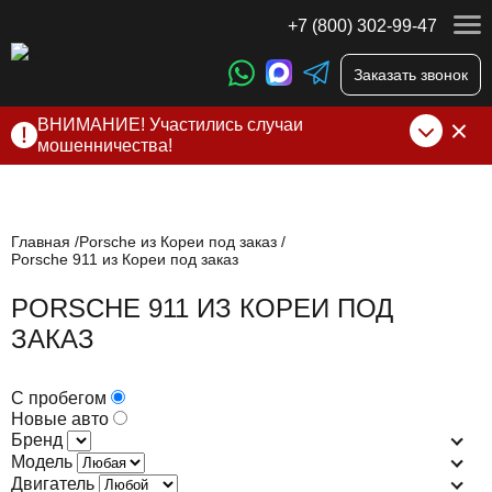
+7 (800) 302-99-47
Заказать звонок
ВНИМАНИЕ! Участились случаи
мошенничества!
Компания DSS Group принимает оплату за свои услуги
только по выставленному счету на Т-банк от ИП
Алексеевских С.В. При любых подозрениях, свяжитесь с
нами по официальным
контактам
, указанным в соц сетях
Главная
Porsche из Кореи под заказ
Porsche 911 из Кореи под заказ
и на сайте
PORSCHE 911 ИЗ КОРЕИ ПОД
ЗАКАЗ
С пробегом
Новые авто
Бренд
Модель
Двигатель