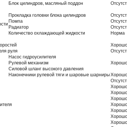
Блок цилиндров, масляный поддон
Отсутст
Прокладка головки блока цилиндров
Отсутст
Помпа
Отсутст
ости
Радиатор
Отсутст
Количество охлаждающей жидкости
Норма
оростей
Хорош
еля руля
Отсутст
Насос гидроусилителя
Рулевой механизм
Хорош
Силовой шланг высокого давления
Наконечники рулевой тяги и шаровые шарниры
Хорош
Отсутст
Хорош
Хорош
Хорош
тителя
Хорош
Хорош
Хорош
Хорош