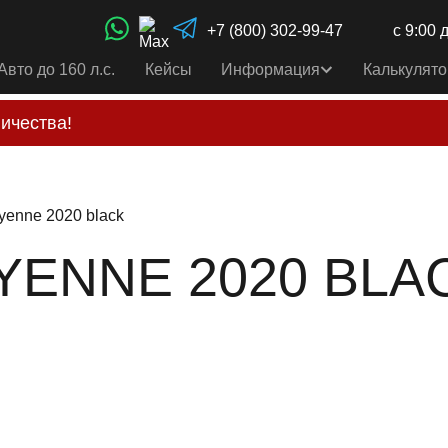
+7 (800) 302-99-47
с 9:00 
Авто до 160 л.с.
Кейсы
Информация
Калькулято
ичества!
свои услуги только по выставленному счету на Т-ба
альным
контактам
, указанным в соц сетях и на сайте
yenne 2020 black
ENNE 2020 BLACK