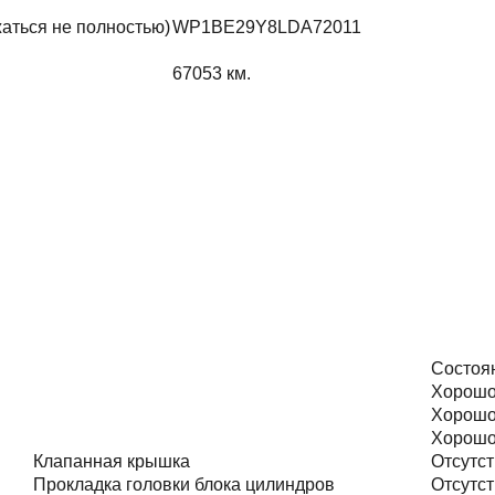
жаться не полностью)
WP1BE29Y8LDA72011
67053
км.
Состоя
Хорош
Хорош
Хорош
Клапанная крышка
Отсутст
Прокладка головки блока цилиндров
Отсутст