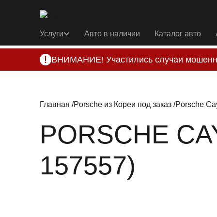
Услуги
Авто в наличии
Каталог авто
ВНИМАНИЕ! Участились случаи мошенн
Компания DSS Group принимает оплату за 
подозрениях, свяжитесь с нами по офици
Главная
Porsche из Кореи под заказ
Porsche Ca
PORSCHE CAY
157557)