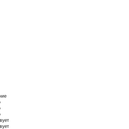
ние
о
о
о
вует
вует