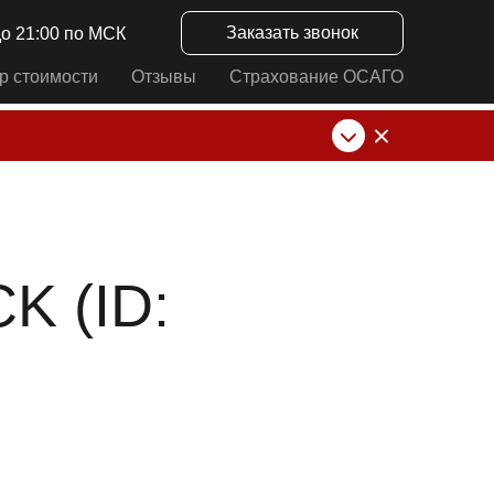
Заказать звонок
до 21:00 по МСК
р стоимости
Отзывы
Страхование ОСАГО
нк от ИП Алексеевских С.В. При любых
 (ID: