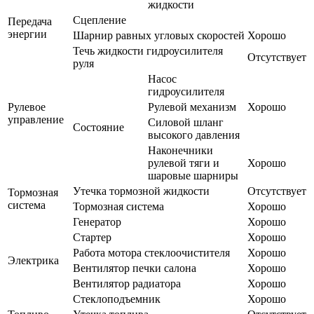
жидкости
Сцепление
Передача
энергии
Шарнир равных угловых скоростей
Хорошо
Течь жидкости гидроусилителя
Отсутствует
руля
Насос
гидроусилителя
Рулевое
Рулевой механизм
Хорошо
управление
Силовой шланг
Состояние
высокого давления
Наконечники
рулевой тяги и
Хорошо
шаровые шарниры
Утечка тормозной жидкости
Отсутствует
Тормозная
система
Тормозная система
Хорошо
Генератор
Хорошо
Стартер
Хорошо
Работа мотора стеклоочистителя
Хорошо
Электрика
Вентилятор печки салона
Хорошо
Вентилятор радиатора
Хорошо
Стеклоподъемник
Хорошо