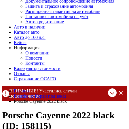
Документальное сопровождение автомобиля
Защита и страхование автомобиля
Расширенная гарантия на автомобиль
Постановка автомобиля на учёт
Авто кредитование
Авто в наличии
Каталог авто
Авто до 160 л.с.
Кейсы
Информация
О компании
Новости
Контакты
Калькулятор стоимости
Отзывы
Страхование ОСАГО
ВНИМАНИЕ! Участились случаи
Главная
мошенничества!
Porsche из Кореи под заказ
Porsche Cayenne 2022 black
Компания DSS Group принимает оплату за свои услуги только
по выставленному счету на Т-банк от ИП Алексеевских С.В.
Porsche Cayenne 2022 black
При любых подозрениях, свяжитесь с нами по официальным
контактам
, указанным в соц сетях и на сайте
(ID: 158115)