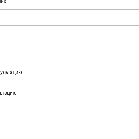
ник
ьтацию.