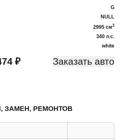
G
NULL
3
2995
cм
340
л.с.
white
474
₽
Заказать авто
, ЗАМЕН, РЕМОНТОВ