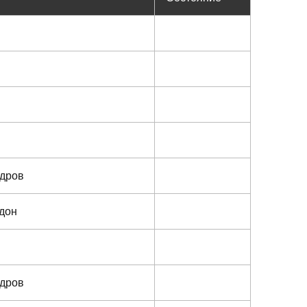
ндров
дон
ндров