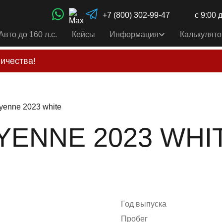
+7 (800) 302-99-47
с 9:00 
Авто до 160 л.с.
Кейсы
Информация
Калькулято
ичества!
свои услуги только по выставленному счету на Т-ба
альным
контактам
, указанным в соц сетях и на сайте
yenne 2023 white
NNE 2023 WHITE
Год выпуска
Пробег