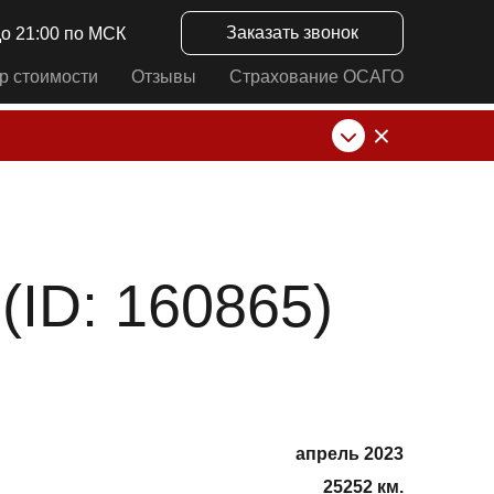
Заказать звонок
до 21:00 по МСК
р стоимости
Отзывы
Страхование ОСАГО
нк от ИП Алексеевских С.В. При любых
ID: 160865)
апрель 2023
25252 км.