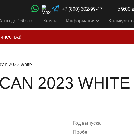
+7 (800) 302-99-47
с 9:00 
Авто до 160 л.с.
Кейсы
Информация
Калькулято
ичества!
свои услуги только по выставленному счету на Т-ба
альным
контактам
, указанным в соц сетях и на сайте
can 2023 white
N 2023 WHITE (
Год выпуска
Пробег