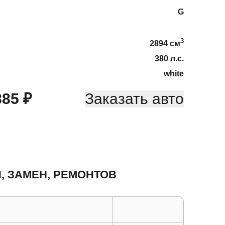
G
3
2894
cм
380
л.с.
white
885
₽
Заказать авто
, ЗАМЕН, РЕМОНТОВ