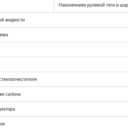
Наконечники рулевой тяги и ш
ой жидкости
тема
стеклоочистителя
ки салона
диатора
ик