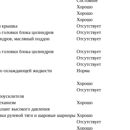
Состояние
Хорошо
Хорошо
Хорошо
я крышка
Отсутствует
 головки блока цилиндров
Отсутствует
ндров, масляный поддон
Отсутствует
 головки блока цилиндров
Отсутствует
Отсутствует
Отсутствует
во охлаждающей жидкости
Норма
Хорошо
Отсутствует
роусилителя
еханизм
Хорошо
ланг высокого давления
ки рулевой тяги и шаровые шарниры
Хорошо
Отсутствует
Хорошо