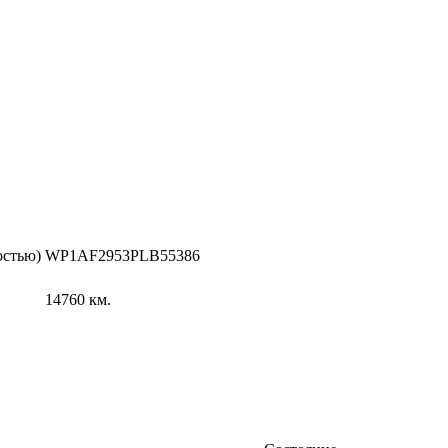
остью)
WP1AF2953PLB55386
14760
км.