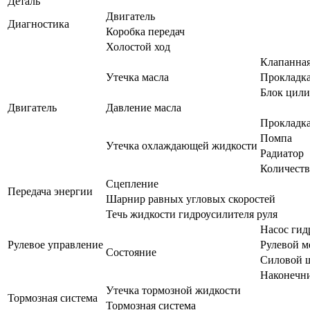
Деталь
Двигатель
Диагностика
Коробка передач
Холостой ход
Клапанна
Утечка масла
Прокладка
Блок цили
Двигатель
Давление масла
Прокладка
Помпа
Утечка охлаждающей жидкости
Радиатор
Количест
Сцепление
Передача энергии
Шарнир равных угловых скоростей
Течь жидкости гидроусилителя руля
Насос гид
Рулевое управление
Рулевой м
Состояние
Силовой ш
Наконечни
Утечка тормозной жидкости
Тормозная система
Тормозная система