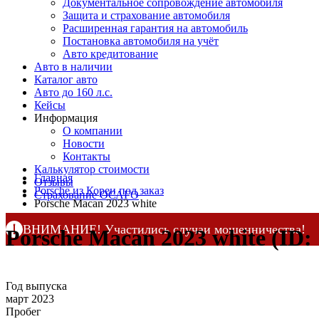
Документальное сопровождение автомобиля
Защита и страхование автомобиля
Расширенная гарантия на автомобиль
Постановка автомобиля на учёт
Авто кредитование
Авто в наличии
Каталог авто
Авто до 160 л.с.
Кейсы
Информация
О компании
Новости
Контакты
Калькулятор стоимости
Главная
Отзывы
Porsche из Кореи под заказ
Страхование ОСАГО
Porsche Macan 2023 white
ВНИМАНИЕ! Участились случаи мошенничества!
Porsche Macan 2023 white (ID:
Компания DSS Group принимает оплату за свои услуги 
по официальным
контактам
, указанным в соц сетях и н
Год выпуска
март 2023
Пробег