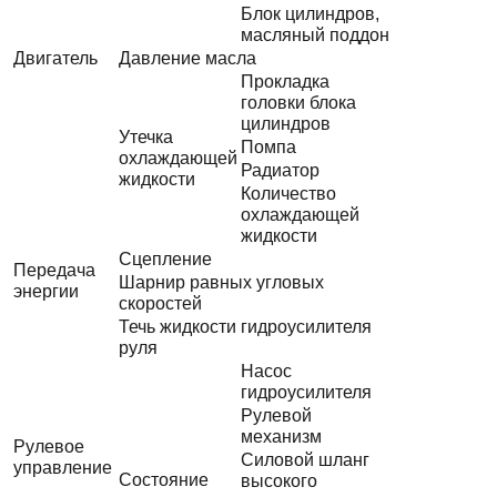
Блок цилиндров,
масляный поддон
Двигатель
Давление масла
Прокладка
головки блока
цилиндров
Утечка
Помпа
охлаждающей
Радиатор
жидкости
Количество
охлаждающей
жидкости
Сцепление
Передача
Шарнир равных угловых
энергии
скоростей
Течь жидкости гидроусилителя
руля
Насос
гидроусилителя
Рулевой
механизм
Рулевое
Силовой шланг
управление
Состояние
высокого