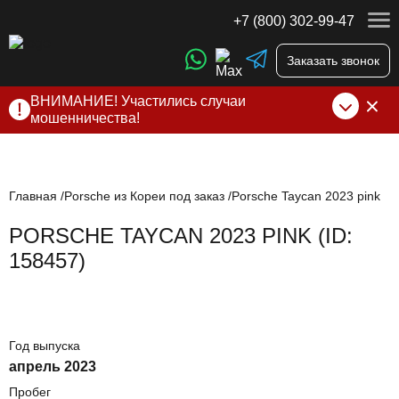
+7 (800) 302-99-47
Заказать звонок
ВНИМАНИЕ! Участились случаи
мошенничества!
Компания DSS Group принимает оплату за свои услуги
только по выставленному счету на Т-банк от ИП
Алексеевских С.В. При любых подозрениях, свяжитесь с
нами по официальным
контактам
, указанным в соц сетях
Главная
Porsche из Кореи под заказ
Porsche Taycan 2023 pink
и на сайте
PORSCHE TAYCAN 2023 PINK (ID:
158457)
Год выпуска
апрель 2023
Пробег