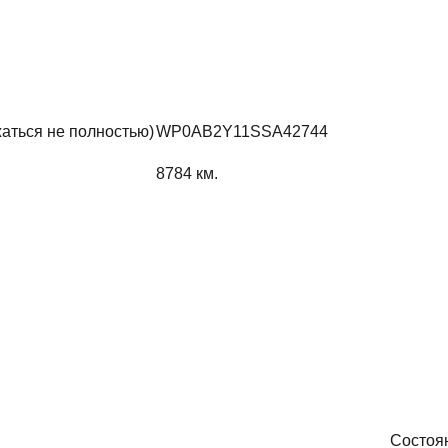
жаться не полностью)
WP0AB2Y11SSA42744
8784
км.
Состоя