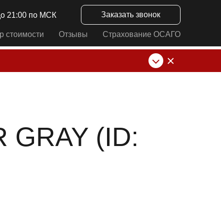
Заказать звонок
до 21:00 по МСК
р стоимости
Отзывы
Страхование ОСАГО
нк от ИП Алексеевских С.В. При любых
 GRAY (ID: