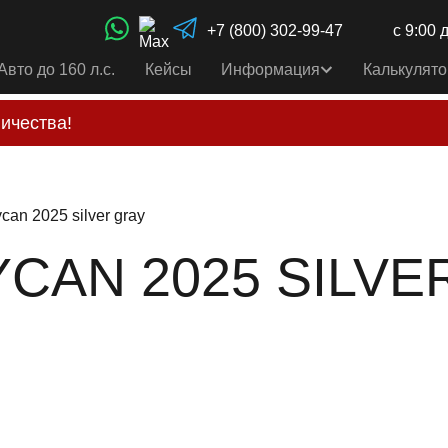
+7 (800) 302-99-47
с 9:00 
Авто до 160 л.с.
Кейсы
Информация
Калькулято
ичества!
свои услуги только по выставленному счету на Т-ба
альным
контактам
, указанным в соц сетях и на сайте
can 2025 silver gray
AN 2025 SILVER