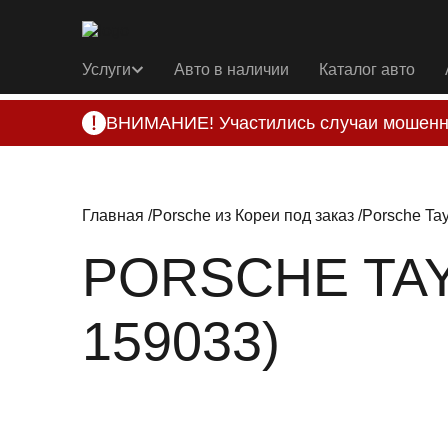
Услуги
Авто в наличии
Каталог авто
ВНИМАНИЕ! Участились случаи мошенн
Компания DSS Group принимает оплату за 
подозрениях, свяжитесь с нами по офици
Главная
Porsche из Кореи под заказ
Porsche Tay
PORSCHE TAYC
159033)