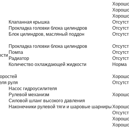
Хорош
Хорош
Хорош
Клапанная крышка
Отсутст
Прокладка головки блока цилиндров
Отсутст
Блок цилиндров, масляный поддон
Отсутст
Прокладка головки блока цилиндров
Отсутст
Помпа
Отсутст
ости
Радиатор
Отсутст
Количество охлаждающей жидкости
Норма
оростей
Хорош
еля руля
Отсутст
Насос гидроусилителя
Рулевой механизм
Хорош
Силовой шланг высокого давления
Наконечники рулевой тяги и шаровые шарниры
Хорош
Отсутст
Хорош
Хорош